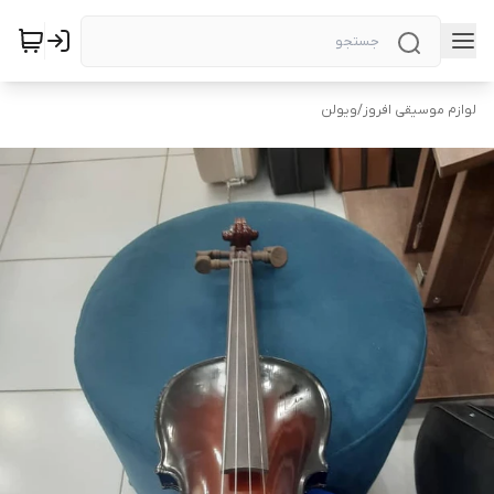
لوازم موسیقی افروز
/
ویولن