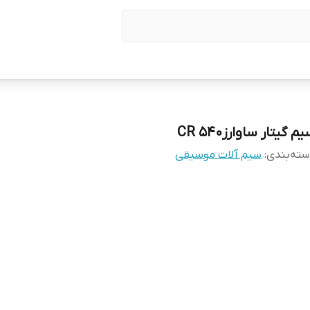
م گیتار ساوارز540 CR
ته‌بندی
:
سیم آلات موسیقی