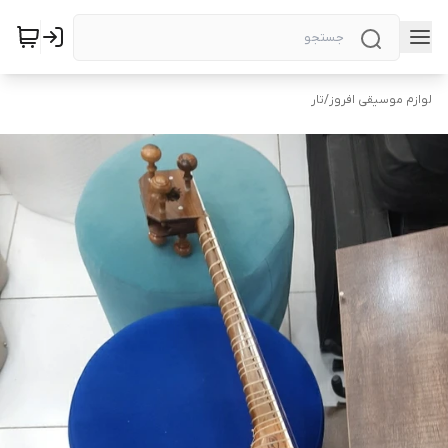
لوازم موسیقی افروز
/
تار