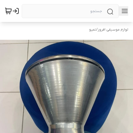
لوازم موسیقی افروز
/
تمپو