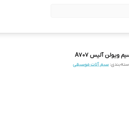
م ویولن آلیس A707
ته‌بندی
:
سیم آلات موسیقی