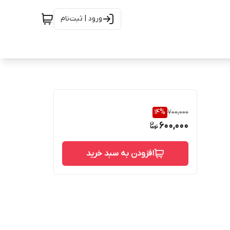
ورود | ثبت‌نام
14
%
700,000
600,000
افزودن به سبد خرید