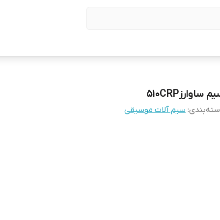
م ساوارز510CRP
ته‌بندی
:
سیم آلات موسیقی