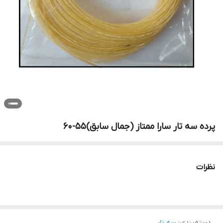
پرده سه تار سارا ممتاز (جمال سابق)55-60
نظرات
دسته‌بندی
:
سه تار