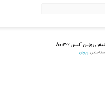
یفن روزین آلیس A013-2
ته‌بندی
:
ویولن