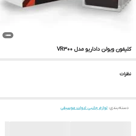
کلیفون ویولن داداریو مدل VR300
نظرات
دسته‌بندی
:
لوازم جانبی ادوات موسیقی