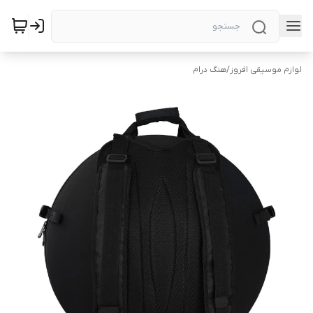
لوازم موسیقی افروز
/
هنگ درام