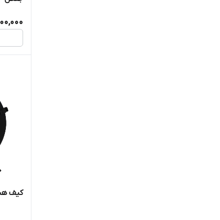
نی
200,000
ویولن
ویولن و ویولنسل
کتاب
عود
آموزشی و فرهنگی
طبلک
کیف هنگ
هنگ درام