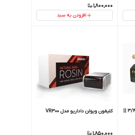
1,800,000
افزودن به سبد
بالشتک(شولدر)ویولن فوم سایز۳/۴ ||
کلیفون ویولن داداریو مدل VR300
1,850,000