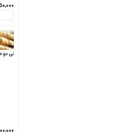
50,000
نی دو م
800,000