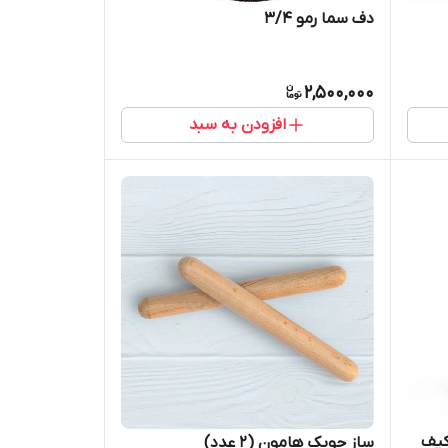
دف سما رمو 3/4
2,500,000
افزودن به سبد
کیف
ساز چوبک هامون (2 عدد)