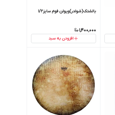
بالشتک(شولدر)ویولن فوم سایز۱/۲
1,400,000
افزودن به سبد