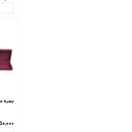
جعبه مض
50,000