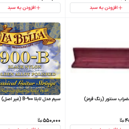
افزودن به سبد
افزودن به سبد
راب سنتور (رنگ قرمز)
سیم مدل لابلا 900-B (غیر اصل)
550,000
4