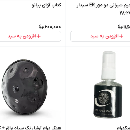
تنبک رحیم شیرانی دو مهر ER سپدار
کتاب آوای پیانو
600,000
11,
افزودن به سبد
افزودن به سبد
گدرام
هنگ درام آرشا رنگ سیاه براق + 