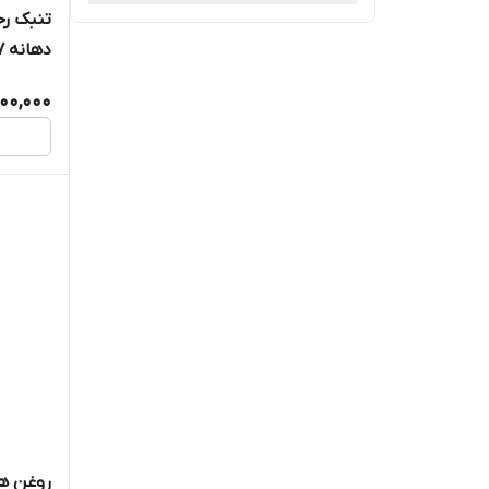
دف
دهانه 27-28
دو تار
500,000
سازهای بادی
سایر لوازم جانبی ادوات موسیقی
سنتور
سه تار
سیم آلات موسیقی
فرهنگی، آموزشی و سرگرمی
روغن هن