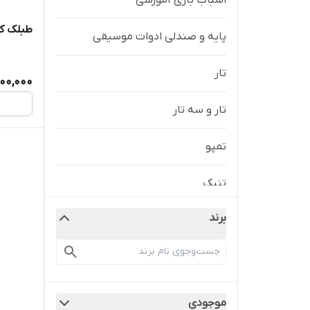
اسباب بازی آموزشی
طبلک ک
پایه و صندلی ادوات موسیقی
تار
200,000
تار و سه تار
تمپو
تنبک
برند
تنبک و تمپو
تنبور
خرک ساز
موجودی