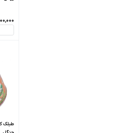
فلوت
فلوت نی
00,000
کاخن
کمانچه
گیتار
لوازم جانبی ادوات موسیقی
مترونوم و تیونر
مضراب و پیک
طبلک ک
ملودیکا
جنگل