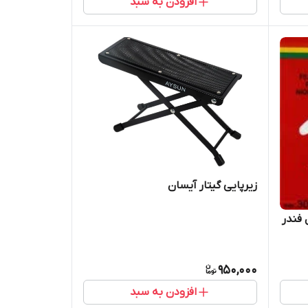
افزودن به سبد
زیرپایی گیتار آیسان
ر 150XL (مدل فندر
950,000
افزودن به سبد